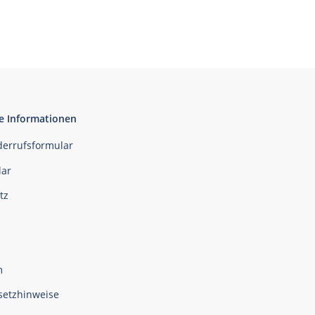
e Informationen
derrufsformular
ar
tz
m
setzhinweise