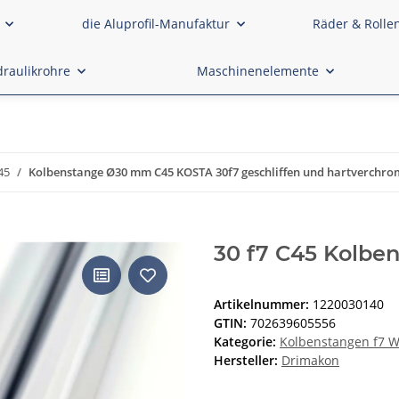
die Aluprofil-Manufaktur
Räder & Rolle
raulikrohre
Maschinenelemente
45
Kolbenstange Ø30 mm C45 KOSTA 30f7 geschliffen und hartverchro
30 f7 C45 Kolbe
Artikelnummer:
1220030140
GTIN:
702639605556
Kategorie:
Kolbenstangen f7 W
Hersteller:
Drimakon