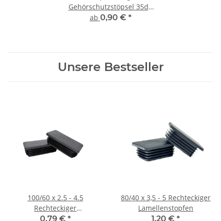
Gehörschutzstöpsel 35dB
780201
ab
0,90 €
*
Unsere Bestseller
100/60 x 2.5 - 4.5
80/40 x 3,5 - 5 Rechteckiger
Rechteckiger
Lamellenstopfen
Lamellenstopfen
0,79 €
*
1,20 €
*