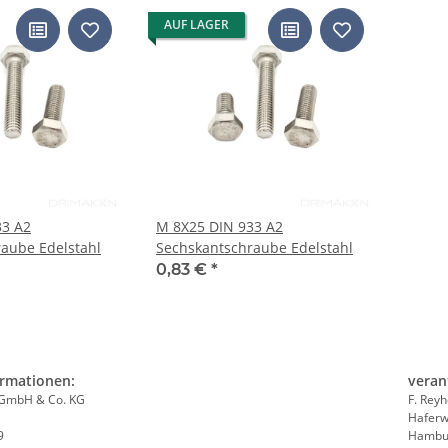
AUF LAGER
33 A2
M 8X25 DIN 933 A2
aube Edelstahl
Sechskantschraube Edelstahl
0,83 €
*
ormationen:
veran
. GmbH & Co. KG
F. Rey
Haferw
9
Hambur