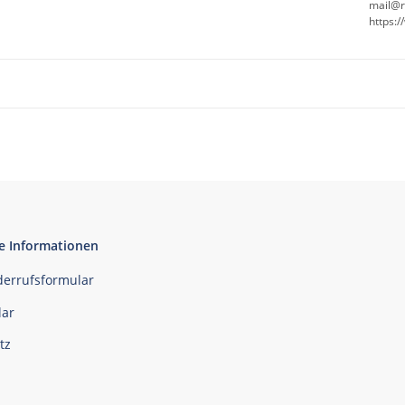
mail@r
https:
e Informationen
derrufsformular
ar
tz