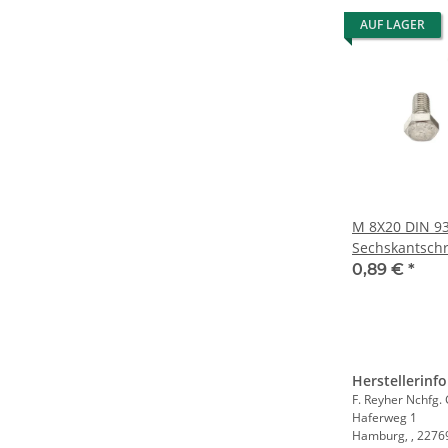
AUF LAGER
M 8X20 DIN 9
Sechskantschr
0,89 €
*
Herstellerinf
F. Reyher Nchfg
Haferweg 1
Hamburg, , 2276