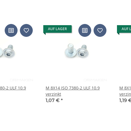
AUF LAGER
AUF 
80-2 ULF 10.9
M 8X14 ISO 7380-2 ULF 10.9
M 8X1
verzinkt
verzin
1,07 €
*
1,19 