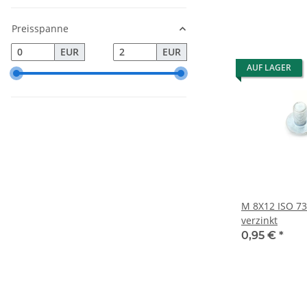
Preisspanne
EUR
EUR
AUF LAGER
M 8X12 ISO 73
verzinkt
0,95 €
*