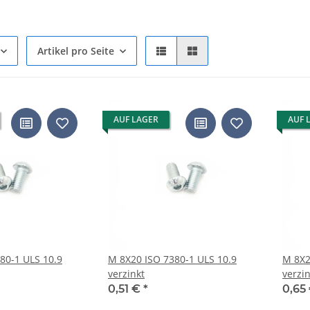
Artikel pro Seite
AUF LAGER
AUF 
80-1 ULS 10.9
M 8X20 ISO 7380-1 ULS 10.9
M 8X2
verzinkt
verzin
0,51 €
*
0,65