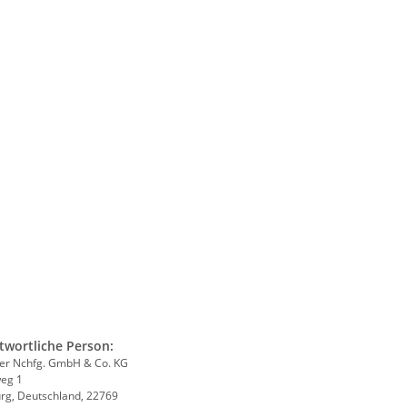
twortliche Person:
her Nchfg. GmbH & Co. KG
eg 1
g, Deutschland, 22769