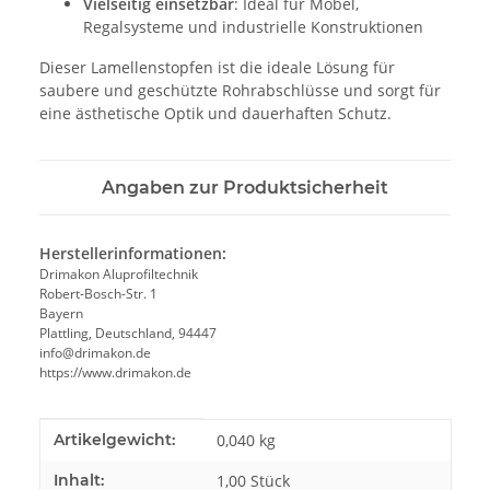
Vielseitig einsetzbar
: Ideal für Möbel,
Regalsysteme und industrielle Konstruktionen
Dieser Lamellenstopfen ist die ideale Lösung für
saubere und geschützte Rohrabschlüsse und sorgt für
eine ästhetische Optik und dauerhaften Schutz.
Angaben zur Produktsicherheit
Herstellerinformationen:
Drimakon Aluprofiltechnik
Robert-Bosch-Str. 1
Bayern
Plattling, Deutschland, 94447
info@drimakon.de
https://www.drimakon.de
Produkteigenschaft
Wert
Artikelgewicht:
0,040
kg
Inhalt:
1,00 Stück