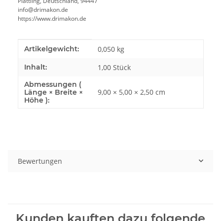
Plattling, Deutschland, 94447
info@drimakon.de
https://www.drimakon.de
Produkteigenschaft
Wert
Artikelgewicht:
0,050
kg
Inhalt:
1,00 Stück
Abmessungen (
9,00 × 5,00 × 2,50 cm
Länge × Breite ×
Höhe ):
Bewertungen
Kunden kauften dazu folgende