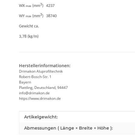
3
WX
(mm
) 4237
max
3
WY
(mm
) 38740
max
Gewicht ca.
3,78 (kg/m)
Herstellerinformationen:
Drimakon Aluprofiltechnik
Robert-Bosch-Str. 1
Bayern
Plattling, Deutschland, 94447
info@drimakon.de
https://www.drimakon.de
Produkteigenschaft
Wert
Artikelgewicht:
Abmessungen ( Länge × Breite × Höhe ):