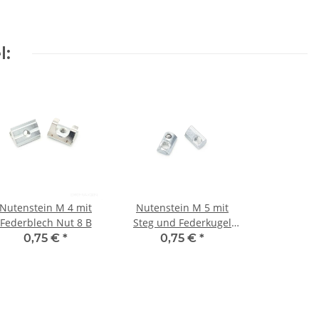
l:
Nutenstein M 4 mit
Nutenstein M 5 mit
Federblech Nut 8 B
Steg und Federkugel
Nut 5 I
0,75 €
*
0,75 €
*