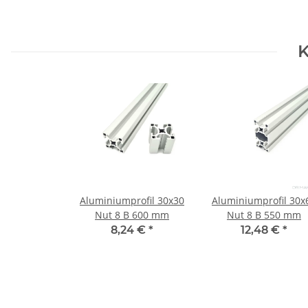
K
Aluminiumprofil 30x30
Aluminiumprofil 30x
Nut 8 B 600 mm
Nut 8 B 550 mm
8,24 €
*
12,48 €
*