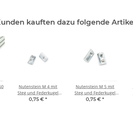
unden kauften dazu folgende Artike
60
Nutenstein M 4 mit
Nutenstein M 5 mit
Steg und Federkugel
Steg und Federkugel
Nut 5 I
Nut 8 I
0,75 €
*
0,75 €
*