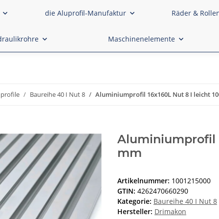
die Aluprofil-Manufaktur
Räder & Rolle
raulikrohre
Maschinenelemente
profile
Baureihe 40 I Nut 8
Aluminiumprofil 16x160L Nut 8 I leicht 1
Aluminiumprofil 
mm
Artikelnummer:
1001215000
GTIN:
4262470660290
Kategorie:
Baureihe 40 I Nut 8
Hersteller:
Drimakon