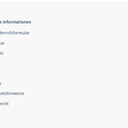
e Informationen
derrufsformular
ar
tz
m
setzhinweise
recht