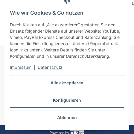
Nut 8 B schwarz
Nut 8 B schwarz
B
2,19 €
*
0,65 €
*
Wie wir Cookies & Co nutzen
Durch Klicken auf „Alle akzeptieren“ gestatten Sie den
Einsatz folgender Dienste auf unserer Website: YouTube,
Vimeo, PayPal Express Checkout und Ratenzahlung. Sie
können die Einstellung jederzeit ändern (Fingerabdruck-
Icon links unten). Weitere Details finden Sie unter
Konfigurieren
und in unserer
Datenschutzerklärung
.
Informationen
Impressum
|
Datenschutz
Alle akzeptieren
Gesetzliche Informationen
Konfigurieren
Vertrag widerrufen
Ablehnen
* Alle Preise inkl. gesetzlicher USt., zzgl.
Versand
Powered by
JTL-Shop