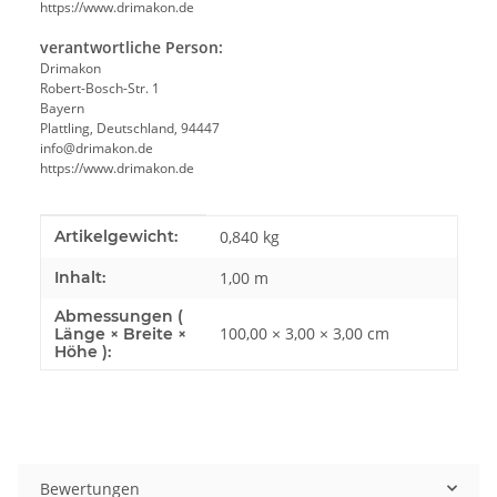
https://www.drimakon.de
verantwortliche Person:
Drimakon
Robert-Bosch-Str. 1
Bayern
Plattling, Deutschland, 94447
info@drimakon.de
https://www.drimakon.de
Produkteigenschaft
Wert
Artikelgewicht:
0,840
kg
Inhalt:
1,00 m
Abmessungen (
100,00 × 3,00 × 3,00 cm
Länge × Breite ×
Höhe ):
Bewertungen