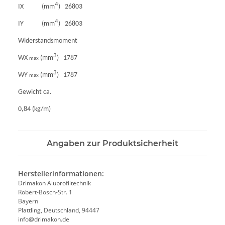
4
IX (mm
) 26803
4
IY (mm
) 26803
Widerstandsmoment
3
WX
(mm
) 1787
max
3
WY
(mm
) 1787
max
Gewicht ca.
0,84 (kg/m)
Angaben zur Produktsicherheit
Herstellerinformationen:
Drimakon Aluprofiltechnik
Robert-Bosch-Str. 1
Bayern
Plattling, Deutschland, 94447
info@drimakon.de