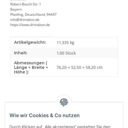
Robert-Bosch-Str. 1
Bayern
Plattling, Deutschland, 94447
info@drimakon.de
https://www.drimakon.de
Produkteigenschaft
Wert
Artikelgewicht:
11,335
kg
Inhalt:
1,00 Stück
Abmessungen (
76,20 × 52,50 × 58,20 cm
Länge × Breite ×
Höhe ):
Bewertungen
Wie wir Cookies & Co nutzen
Durch Klicken auf „Alle akzeptieren“ gestatten Sie den