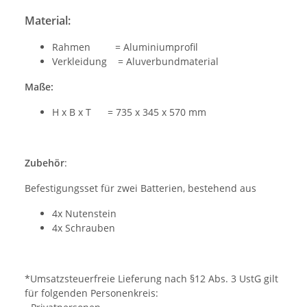
Material:
Rahmen = Aluminiumprofil
Verkleidung = Aluverbundmaterial
Maße:
H x B x T = 735 x 345 x 570 mm
Zubehör
:
Befestigungsset für zwei Batterien, bestehend aus
4x Nutenstein
4x Schrauben
*Umsatzsteuerfreie Lieferung nach §12 Abs. 3 UstG gilt
für folgenden Personenkreis: