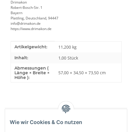
Drimakon
Robert-Bosch-Str. 1
Bayern
Plattling, Deutschland, 94447
info@drimakon.de
https://www.drimakon.de
Produkteigenschaft
Wert
Artikelgewicht:
11,200
kg
Inhalt:
1,00 Stück
Abmessungen (
57,00 × 34,50 × 73,50 cm
Länge × Breite ×
Höhe ):
Bewertungen
Wie wir Cookies & Co nutzen