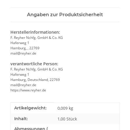
Angaben zur Produktsicherheit
Herstellerinformationen:
F. Reyher Nchfg. GmbH & Co. KG
Haferweg 1
Hamburg, , 22769
mail@reyher.de
verantwortliche Person:
F. Reyher Nchfg. GmbH & Co. KG
Haferweg 1
Hamburg, Deutschland, 22769
mail@reyher.de
https://www.reyher.de
Produkteigenschaft
Wert
Artikelgewicht:
0,009
kg
Inhalt:
1,00 Stück
Abmessungen (