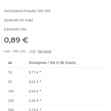
Sechskantschraube DIN 933
Gewinde bis Kopf
Edelstahl V2A
0,89 €
inkl. 19% USt. , zzgl.
Versand
ab
Stückpreis / Stk (1,00 Stück)
10
0,71 €
*
50
0,62 €
*
100
0,54 €
*
200
0,36 €
*
500
0,29 €
*