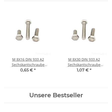
M 8X16 DIN 933 A2
M 8X30 DIN 933 A2
Sechskantschraube
Sechskantschraube
Edelstahl
Edelstahl
0,65 €
*
1,07 €
*
Unsere Bestseller