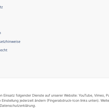
tz
m
setzhinweise
recht
den Einsatz folgender Dienste auf unserer Website: YouTube, Vimeo, P
instellung jederzeit ändern (Fingerabdruck-Icon links unten). Weit
Datenschutzerklärung
.