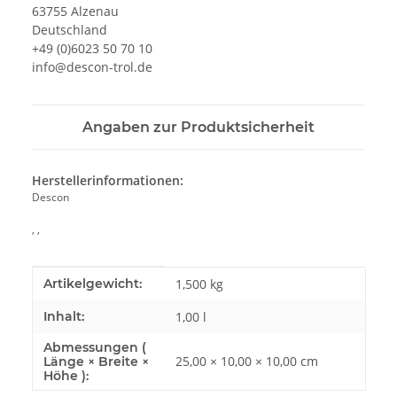
63755 Alzenau
Deutschland
+49 (0)6023 50 70 10
info@descon-trol.de
Angaben zur Produktsicherheit
Herstellerinformationen:
Descon
, ,
Produkteigenschaft
Wert
Artikelgewicht:
1,500
kg
Inhalt:
1,00 l
Abmessungen (
25,00 × 10,00 × 10,00 cm
Länge × Breite ×
Höhe ):