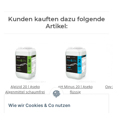
Kunden kauften dazu folgende
Artikel:
Algizid 20 l Aseko
pH Minus 20 l Aseko
Oxy 
Algenmittel schaumfrei
flüssig
105,90 €
*
52,95 €
*
5,30 € pro 1 l
Wie wir Cookies & Co nutzen