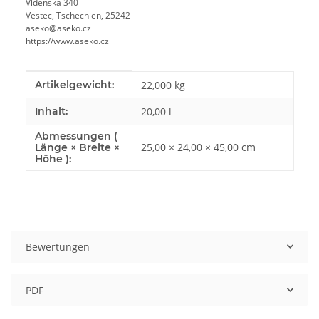
Videnska 340
Vestec, Tschechien, 25242
aseko@aseko.cz
https://www.aseko.cz
Produkteigenschaft
Wert
Artikelgewicht:
22,000
kg
Inhalt:
20,00 l
Abmessungen (
25,00 × 24,00 × 45,00 cm
Länge × Breite ×
Höhe ):
Bewertungen
PDF