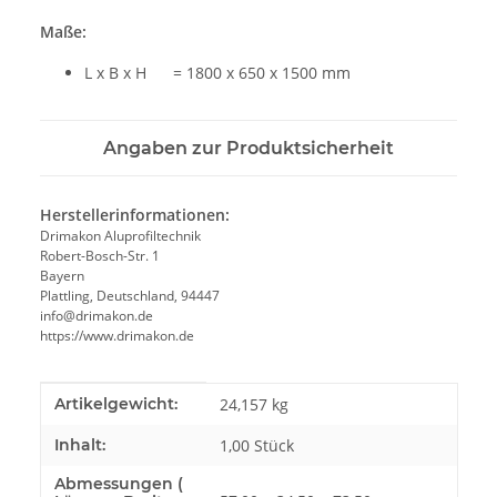
Maße:
L x B x H = 1800 x 650 x 1500 mm
Angaben zur Produktsicherheit
Herstellerinformationen:
Drimakon Aluprofiltechnik
Robert-Bosch-Str. 1
Bayern
Plattling, Deutschland, 94447
info@drimakon.de
https://www.drimakon.de
Produkteigenschaft
Wert
Artikelgewicht:
24,157
kg
Inhalt:
1,00 Stück
Abmessungen (