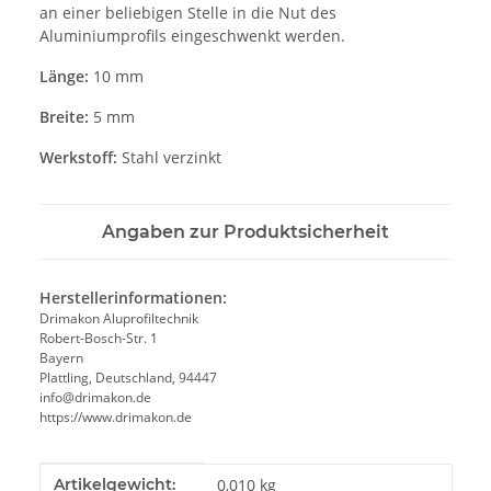
an einer beliebigen Stelle in die Nut des
Aluminiumprofils eingeschwenkt werden.
Länge:
10 mm
Breite:
5 mm
Werkstoff:
Stahl verzinkt
Angaben zur Produktsicherheit
Herstellerinformationen:
Drimakon Aluprofiltechnik
Robert-Bosch-Str. 1
Bayern
Plattling, Deutschland, 94447
info@drimakon.de
https://www.drimakon.de
Produkteigenschaft
Wert
Artikelgewicht:
0,010
kg