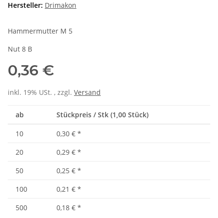
Hersteller:
Drimakon
Hammermutter M 5
Nut 8 B
0,36 €
inkl. 19% USt. , zzgl.
Versand
ab
Stückpreis / Stk (1,00 Stück)
10
0,30 €
*
20
0,29 €
*
50
0,25 €
*
100
0,21 €
*
500
0,18 €
*