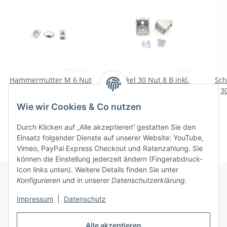
Hammermutter M 6 Nut
Winkel 30 Nut 8 B inkl.
Sch
8 B
Befestigungssatz
3
B
0,36 €
*
1,79 €
*
Wie wir Cookies & Co nutzen
Durch Klicken auf „Alle akzeptieren“ gestatten Sie den
Einsatz folgender Dienste auf unserer Website: YouTube,
Vimeo, PayPal Express Checkout und Ratenzahlung. Sie
können die Einstellung jederzeit ändern (Fingerabdruck-
Icon links unten). Weitere Details finden Sie unter
Konfigurieren
und in unserer
Datenschutzerklärung
.
Informationen
Impressum
|
Datenschutz
Alle akzeptieren
Gesetzliche Informationen