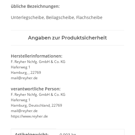
übliche Bezeichnungen:
Unterlegscheibe, Beilagscheibe, Flachscheibe
Angaben zur Produktsicherheit
Herstellerinformationen:
F. Reyher Nchfg. GmbH & Co. KG
Haferweg 1
Hamburg, , 22769
mail@reyher.de
verantwortliche Person:
F. Reyher Nchfg. GmbH & Co. KG
Haferweg 1
Hamburg, Deutschland, 22769
mail@reyher.de
https://www.reyher.de
Produkteigenschaft
Wert
Artikelgewicht:
0,003
kg