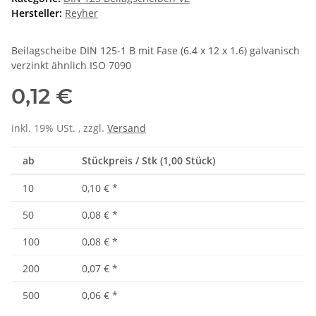
Hersteller:
Reyher
Beilagscheibe DIN 125-1 B mit Fase (6.4 x 12 x 1.6) galvanisch
verzinkt ähnlich ISO 7090
0,12 €
inkl. 19% USt. , zzgl.
Versand
ab
Stückpreis / Stk (1,00 Stück)
10
0,10 €
*
50
0,08 €
*
100
0,08 €
*
200
0,07 €
*
500
0,06 €
*