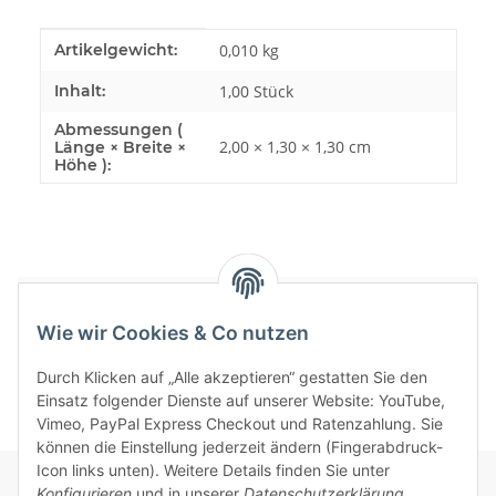
Produkteigenschaft
Wert
Artikelgewicht:
0,010
kg
Inhalt:
1,00 Stück
Abmessungen (
2,00 × 1,30 × 1,30 cm
Länge × Breite ×
Höhe ):
Bewertungen
Wie wir Cookies & Co nutzen
Durch Klicken auf „Alle akzeptieren“ gestatten Sie den
Einsatz folgender Dienste auf unserer Website: YouTube,
Vimeo, PayPal Express Checkout und Ratenzahlung. Sie
können die Einstellung jederzeit ändern (Fingerabdruck-
Icon links unten). Weitere Details finden Sie unter
Konfigurieren
und in unserer
Datenschutzerklärung
.