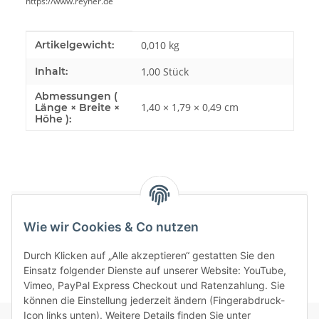
https://www.reyher.de
Produkteigenschaft
Wert
Artikelgewicht:
0,010
kg
Inhalt:
1,00 Stück
Abmessungen (
1,40 × 1,79 × 0,49 cm
Länge × Breite ×
Höhe ):
Bewertungen
Wie wir Cookies & Co nutzen
Durch Klicken auf „Alle akzeptieren“ gestatten Sie den
Einsatz folgender Dienste auf unserer Website: YouTube,
Vimeo, PayPal Express Checkout und Ratenzahlung. Sie
können die Einstellung jederzeit ändern (Fingerabdruck-
Icon links unten). Weitere Details finden Sie unter