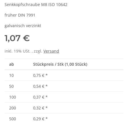
Senkkopfschraube M8 ISO 10642
früher DIN 7991
galvanisch verzinkt
1,07 €
inkl. 19% USt. , zzgl.
Versand
ab
Stückpreis / Stk (1,00 Stück)
10
0,75 €
*
50
0,54 €
*
100
0,37 €
*
200
0,32 €
*
500
0,29 €
*