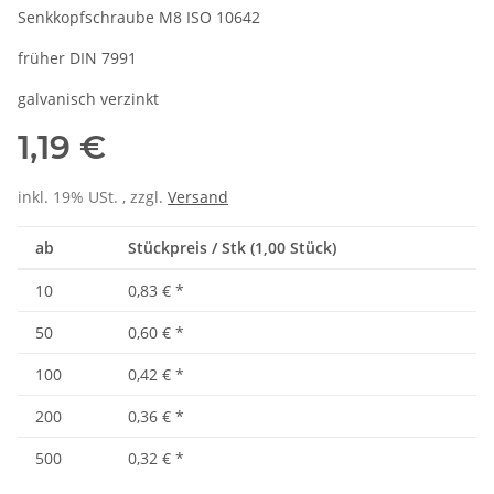
Senkkopfschraube M8 ISO 10642
früher DIN 7991
galvanisch verzinkt
1,19 €
inkl. 19% USt. , zzgl.
Versand
ab
Stückpreis / Stk (1,00 Stück)
10
0,83 €
*
50
0,60 €
*
100
0,42 €
*
200
0,36 €
*
500
0,32 €
*