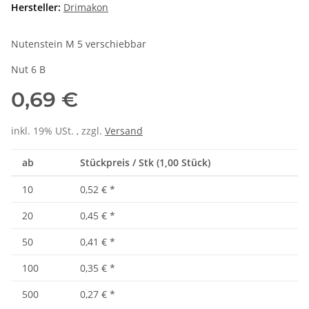
Hersteller:
Drimakon
Nutenstein M 5 verschiebbar
Nut 6 B
0,69 €
inkl. 19% USt. , zzgl.
Versand
ab
Stückpreis / Stk (1,00 Stück)
10
0,52 €
*
20
0,45 €
*
50
0,41 €
*
100
0,35 €
*
500
0,27 €
*