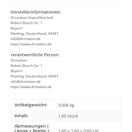
Herstellerinformationen:
Drimakon Aluprofiltechnik
Robert-Bosch-Str. 1
Bayern
Plattling, Deutschland, 94447
info@drimakon.de
https://www.drimakon.de
verantwortliche Person:
Drimakon
Robert-Bosch-Str. 1
Bayern
Plattling, Deutschland, 94447
info@drimakon.de
https://www.drimakon.de
Produkteigenschaft
Wert
Artikelgewicht:
0,008
kg
Inhalt:
1,00 Stück
Abmessungen (
1,60 × 1,60 × 0,60 cm
Länge × Breite ×