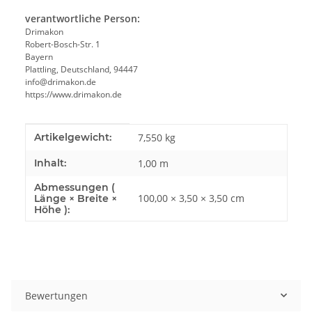
verantwortliche Person:
Drimakon
Robert-Bosch-Str. 1
Bayern
Plattling, Deutschland, 94447
info@drimakon.de
https://www.drimakon.de
Produkteigenschaft
Wert
Artikelgewicht:
7,550
kg
Inhalt:
1,00 m
Abmessungen (
100,00 × 3,50 × 3,50 cm
Länge × Breite ×
Höhe ):
Bewertungen