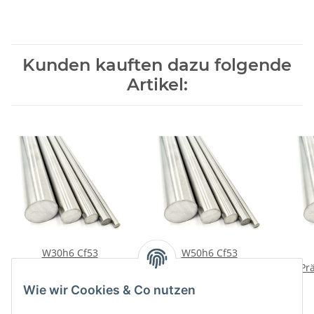
Kunden kauften dazu folgende
Artikel:
W30h6 Cf53
W50h6 Cf53
Präzisionswelle 400 mm
Präzisionswelle 900 mm
Pr
34,58 €
*
169,75 €
*
Wie wir Cookies & Co nutzen