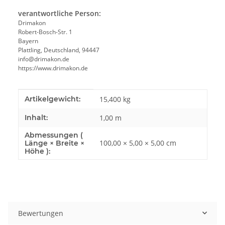
verantwortliche Person:
Drimakon
Robert-Bosch-Str. 1
Bayern
Plattling, Deutschland, 94447
info@drimakon.de
https://www.drimakon.de
Produkteigenschaft
Wert
Artikelgewicht:
15,400
kg
Inhalt:
1,00 m
Abmessungen (
100,00 × 5,00 × 5,00 cm
Länge × Breite ×
Höhe ):
Bewertungen