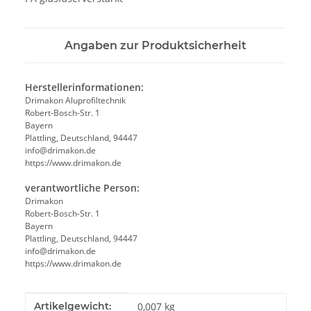
Angaben zur Produktsicherheit
Herstellerinformationen:
Drimakon Aluprofiltechnik
Robert-Bosch-Str. 1
Bayern
Plattling, Deutschland, 94447
info@drimakon.de
https://www.drimakon.de
verantwortliche Person:
Drimakon
Robert-Bosch-Str. 1
Bayern
Plattling, Deutschland, 94447
info@drimakon.de
https://www.drimakon.de
Produkteigenschaft
Wert
Artikelgewicht:
0,007
kg