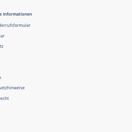
e Informationen
derrufsformular
ar
tz
m
setzhinweise
recht