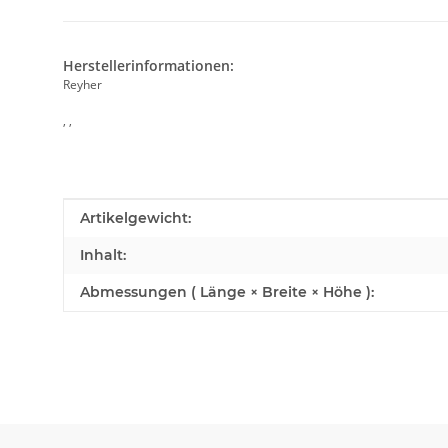
Herstellerinformationen:
Reyher
, ,
Produkteigenschaft
Wert
Artikelgewicht:
Inhalt:
Abmessungen ( Länge × Breite × Höhe ):