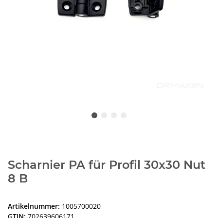
Scharnier PA für Profil 30x30 Nut
8 B
Artikelnummer:
1005700020
GTIN:
702639606171