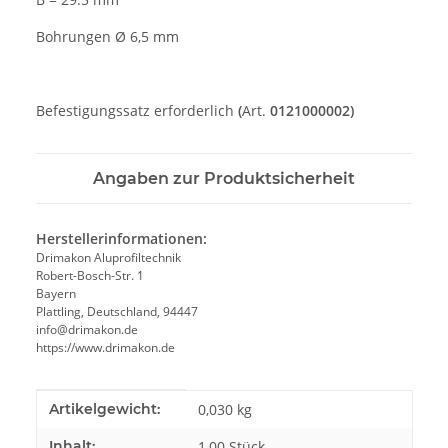
Bohrungen Ø 6,5 mm
Befestigungssatz erforderlich
(
Art.
0121000002)
Angaben zur Produktsicherheit
Herstellerinformationen:
Drimakon Aluprofiltechnik
Robert-Bosch-Str. 1
Bayern
Plattling, Deutschland, 94447
info@drimakon.de
https://www.drimakon.de
Produkteigenschaft
Wert
Artikelgewicht:
0,030
kg
Inhalt:
1,00 Stück