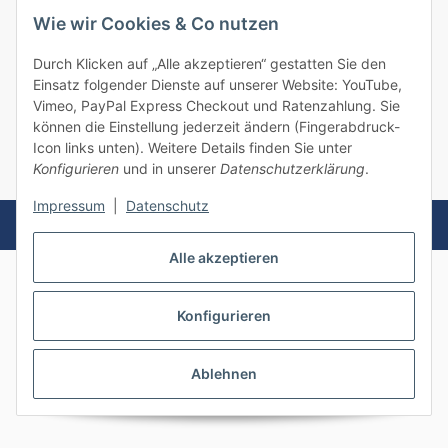
Informationen
Wie wir Cookies & Co nutzen
Gesetzliche Informationen
Durch Klicken auf „Alle akzeptieren“ gestatten Sie den
Einsatz folgender Dienste auf unserer Website: YouTube,
Vimeo, PayPal Express Checkout und Ratenzahlung. Sie
können die Einstellung jederzeit ändern (Fingerabdruck-
Vertrag widerrufen
Icon links unten). Weitere Details finden Sie unter
Konfigurieren
und in unserer
Datenschutzerklärung
.
* Alle Preise inkl. gesetzlicher USt., zzgl.
Versand
Impressum
|
Datenschutz
Powered by
JTL-Shop
Alle akzeptieren
Konfigurieren
Ablehnen