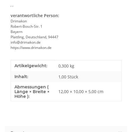
, ,
verantwortliche Person:
Drimakon
Robert-Bosch-Str. 1
Bayern
Plattling, Deutschland, 94447
info@drimakon.de
https://www.drimakon.de
Produkteigenschaft
Wert
Artikelgewicht:
0,300
kg
Inhalt:
1,00 Stück
Abmessungen (
12,00 × 10,00 × 5,00 cm
Länge × Breite ×
Höhe ):