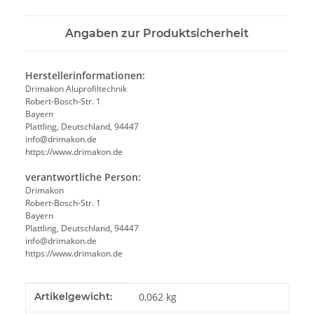
Angaben zur Produktsicherheit
Herstellerinformationen:
Drimakon Aluprofiltechnik
Robert-Bosch-Str. 1
Bayern
Plattling, Deutschland, 94447
info@drimakon.de
https://www.drimakon.de
verantwortliche Person:
Drimakon
Robert-Bosch-Str. 1
Bayern
Plattling, Deutschland, 94447
info@drimakon.de
https://www.drimakon.de
Produkteigenschaft
Wert
Artikelgewicht:
0,062
kg