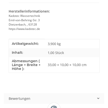
Herstellerinformationen:
Kadotec Wassertechnik
Emil-von-Behring-Str. 3
Dietzenbach, , 63128
https://www.kadotec.de
Produkteigenschaft
Wert
Artikelgewicht:
3,900
kg
Inhalt:
1,00 Stück
Abmessungen (
33,00 × 10,00 × 10,00 cm
Länge × Breite ×
Höhe ):
Bewertungen