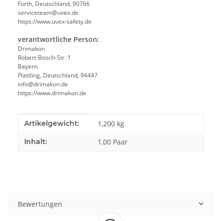
Fürth, Deutschland, 90766
serviceteam@uvex.de
https://www.uvex-safety.de
verantwortliche Person:
Drimakon
Robert-Bosch-Str. 1
Bayern
Plattling, Deutschland, 94447
info@drimakon.de
https://www.drimakon.de
Produkteigenschaft
Wert
Artikelgewicht:
1,200
kg
Inhalt:
1,00 Paar
Bewertungen