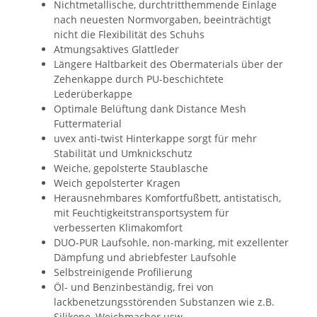
Nichtmetallische, durchtritthemmende Einlage
nach neuesten Normvorgaben, beeinträchtigt
nicht die Flexibilität des Schuhs
Atmungsaktives Glattleder
Längere Haltbarkeit des Obermaterials über der
Zehenkappe durch PU-beschichtete
Lederüberkappe
Optimale Belüftung dank Distance Mesh
Futtermaterial
uvex anti-twist Hinterkappe sorgt für mehr
Stabilität und Umknickschutz
Weiche, gepolsterte Staublasche
Weich gepolsterter Kragen
Herausnehmbares Komfortfußbett, antistatisch,
mit Feuchtigkeitstransportsystem für
verbesserten Klimakomfort
DUO-PUR Laufsohle, non-marking, mit exzellenter
Dämpfung und abriebfester Laufsohle
Selbstreinigende Profilierung
Öl- und Benzinbeständig, frei von
lackbenetzungsstörenden Substanzen wie z.B.
Silikone, Weichmacher usw.