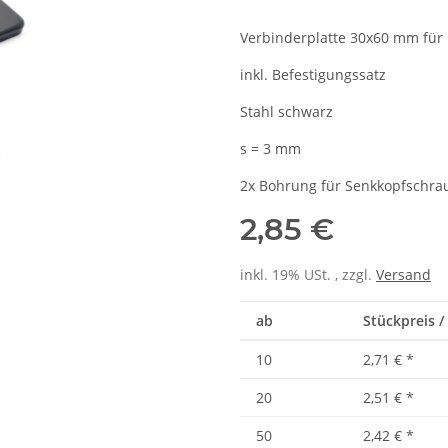
Verbinderplatte 30x60 mm für P
inkl. Befestigungssatz
Stahl schwarz
s = 3 mm
2x Bohrung für Senkkopfschra
2,85 €
inkl. 19% USt. , zzgl.
Versand
ab
Stückpreis / 
10
2,71 €
*
20
2,51 €
*
50
2,42 €
*