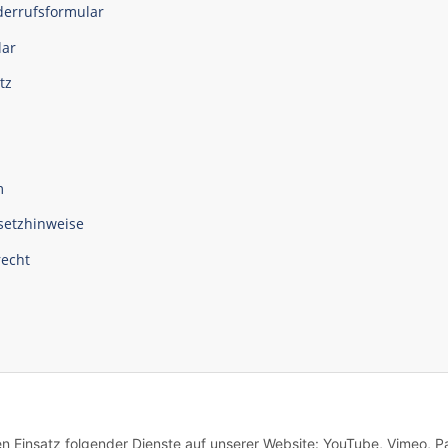
derrufsformular
ar
tz
m
setzhinweise
recht
den Einsatz folgender Dienste auf unserer Website: YouTube, Vimeo, P