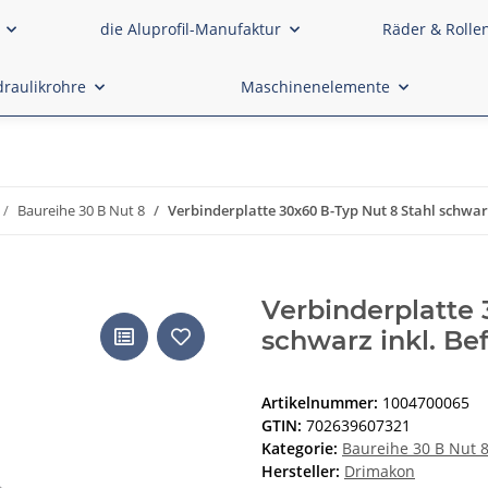
die Aluprofil-Manufaktur
Räder & Rolle
raulikrohre
Maschinenelemente
Baureihe 30 B Nut 8
Verbinderplatte 30x60 B-Typ Nut 8 Stahl schwarz
Verbinderplatte 
schwarz inkl. Be
Artikelnummer:
1004700065
GTIN:
702639607321
Kategorie:
Baureihe 30 B Nut 
Hersteller:
Drimakon