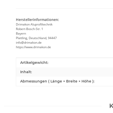
Herstellerinformationen:
Drimakon Aluprofiltechnik
Robert-Bosch-Str. 1
Bayern
Plattling, Deutschland, 94447
info@drimakon.de
https://www.drimakon.de
Produkteigenschaft
Wert
Artikelgewicht:
Inhalt:
Abmessungen ( Länge × Breite × Höhe ):
K