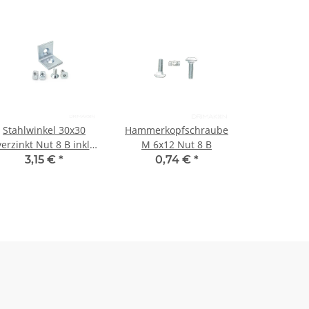
Stahlwinkel 30x30
Hammerkopfschraube
verzinkt Nut 8 B inkl.
M 6x12 Nut 8 B
Befestigungssatz
3,15 €
*
0,74 €
*