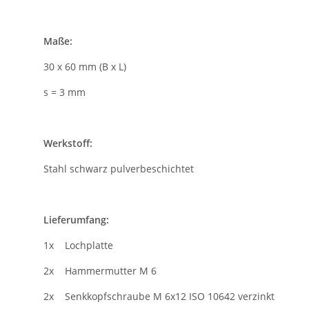
Maße:
30 x 60 mm (B x L)
s = 3 mm
Werkstoff:
Stahl schwarz pulverbeschichtet
Lieferumfang:
1x Lochplatte
2x Hammermutter M 6
2x Senkkopfschraube M 6x12 ISO 10642 verzinkt