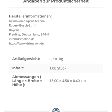
Angaben zur Produktsicherheit
Herstellerinformationen:
Drimakon Aluprofiltechnik
Robert-Bosch-Str. 1
Bayern
Plattling, Deutschland, 94447
info@drimakon.de
https://www.drimakon.de
Produkteigenschaft
Wert
Artikelgewicht:
0,310
kg
Inhalt:
1,00 Stück
Abmessungen (
18,00 × 4,50 × 0,40 cm
Länge × Breite ×
Höhe ):