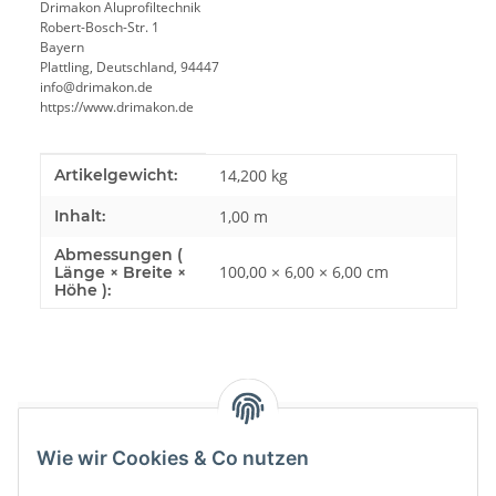
Drimakon Aluprofiltechnik
Robert-Bosch-Str. 1
Bayern
Plattling, Deutschland, 94447
info@drimakon.de
https://www.drimakon.de
Produkteigenschaft
Wert
Artikelgewicht:
14,200
kg
Inhalt:
1,00 m
Abmessungen (
100,00 × 6,00 × 6,00 cm
Länge × Breite ×
Höhe ):
Bewertungen
Wie wir Cookies & Co nutzen