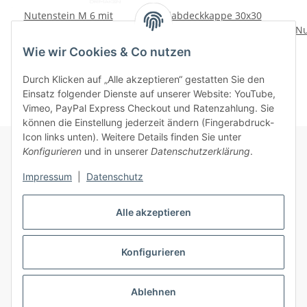
Nutenstein M 6 mit
Profilabdeckkappe 30x30
Federblech Nut 8 B
Nut 8 B schwarz
Nu
0,75 €
*
0,65 €
*
Wie wir Cookies & Co nutzen
Durch Klicken auf „Alle akzeptieren“ gestatten Sie den
Einsatz folgender Dienste auf unserer Website: YouTube,
Vimeo, PayPal Express Checkout und Ratenzahlung. Sie
können die Einstellung jederzeit ändern (Fingerabdruck-
Icon links unten). Weitere Details finden Sie unter
Konfigurieren
und in unserer
Datenschutzerklärung
.
Informationen
Impressum
|
Datenschutz
Alle akzeptieren
Gesetzliche Informationen
Konfigurieren
Vertrag widerrufen
Ablehnen
* Alle Preise inkl. gesetzlicher USt., zzgl.
Versand