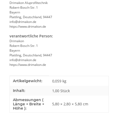
Drimakon Aluprofiltechnik
Robert-Bosch-Str. 1
Bayern
Plattling, Deutschland, 94447
info@drimakon.de
https://www.drimakon.de
verantwortliche Person:
Drimakon
Robert-Bosch-Str. 1
Bayern
Plattling, Deutschland, 94447
info@drimakon.de
https://www.drimakon.de
Produkteigenschaft
Wert
Artikelgewicht:
0,059
kg
Inhalt:
1,00 Stück
Abmessungen (
5,80 × 2,80 × 5,80 cm
Länge × Breite ×
Höhe ):