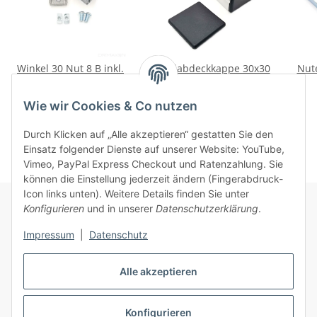
Winkel 30 Nut 8 B inkl.
Profilabdeckkappe 30x30
Nut
Befestigungssatz
Nut 8 B schwarz
1,79 €
*
0,65 €
*
Wie wir Cookies & Co nutzen
Durch Klicken auf „Alle akzeptieren“ gestatten Sie den
Einsatz folgender Dienste auf unserer Website: YouTube,
Vimeo, PayPal Express Checkout und Ratenzahlung. Sie
können die Einstellung jederzeit ändern (Fingerabdruck-
Icon links unten). Weitere Details finden Sie unter
Konfigurieren
und in unserer
Datenschutzerklärung
.
Informationen
Impressum
|
Datenschutz
Alle akzeptieren
Gesetzliche Informationen
Konfigurieren