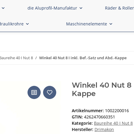
die Aluprofil-Manufaktur
Räder & Rolle
raulikrohre
Maschinenelemente
Baureihe 40 I Nut 8
Winkel 40 Nut 8 I inkl. Bef.-Satz und Abd.-Kappe
Winkel 40 Nut 8 I
Kappe
Artikelnummer:
1002200016
GTIN:
4262470660351
Kategorie:
Baureihe 40 I Nut 8
Hersteller:
Drimakon