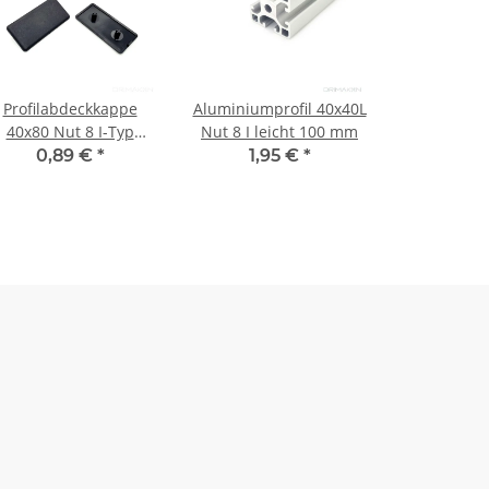
Profilabdeckkappe
Aluminiumprofil 40x40L
40x80 Nut 8 I-Typ
Nut 8 I leicht 100 mm
schwarz
0,89 €
*
1,95 €
*