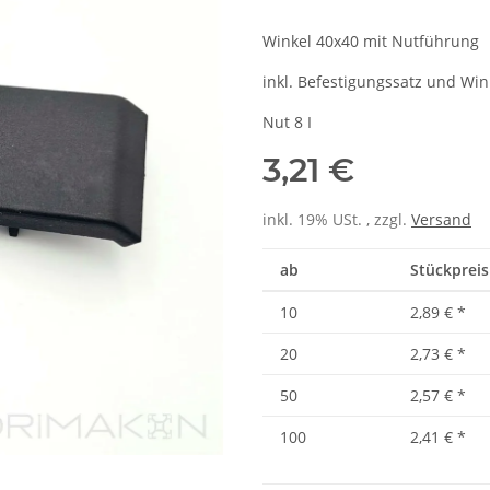
Winkel 40x40 mit Nutführung
inkl. Befestigungssatz und Wi
Nut 8 I
3,21 €
inkl. 19% USt. , zzgl.
Versand
ab
Stückpreis 
10
2,89 €
*
20
2,73 €
*
50
2,57 €
*
100
2,41 €
*