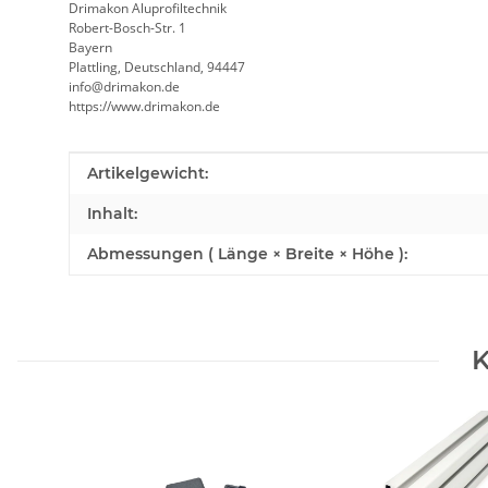
Drimakon Aluprofiltechnik
Robert-Bosch-Str. 1
Bayern
Plattling, Deutschland, 94447
info@drimakon.de
https://www.drimakon.de
Produkteigenschaft
Wert
Artikelgewicht:
Inhalt:
Abmessungen ( Länge × Breite × Höhe ):
K