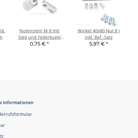
80L
Nutenstein M 8 mit
Winkel 40x80 Nut 8 I
mm
Steg und Federkugel
inkl. Bef.-Satz
Nut 8 I
0,75 €
*
5,97 €
*
e Informationen
derrufsformular
ar
tz