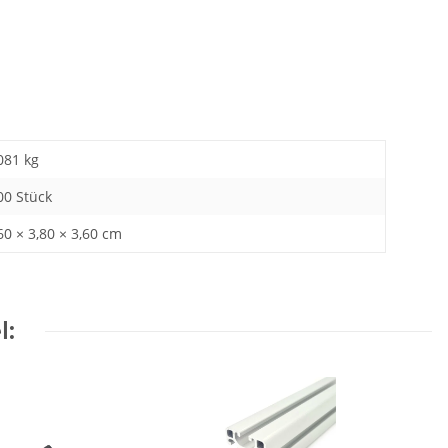
081
kg
00 Stück
60 × 3,80 × 3,60 cm
l: