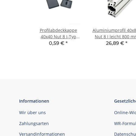
Profilabdeckkappe
Aluminiumprofil 40x
40x40 Nut 8 I-Typ
Nut 8 I leicht 800 
schwarz
0,59 €
*
26,89 €
*
Informationen
Gesetzlich
Wir über uns
Online-Wi
Zahlungsarten
WR-Formul
Versandinformationen
Datenschu