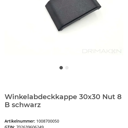
Winkelabdeckkappe 30x30 Nut 8
B schwarz
Artikelnummer:
1008700050
GTIN:
702639606249