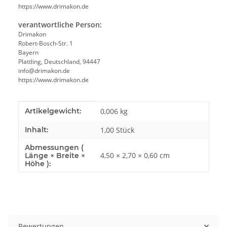
https://www.drimakon.de
verantwortliche Person:
Drimakon
Robert-Bosch-Str. 1
Bayern
Plattling, Deutschland, 94447
info@drimakon.de
https://www.drimakon.de
Produkteigenschaft
Wert
Artikelgewicht:
0,006
kg
Inhalt:
1,00 Stück
Abmessungen (
4,50 × 2,70 × 0,60 cm
Länge × Breite ×
Höhe ):
Bewertungen