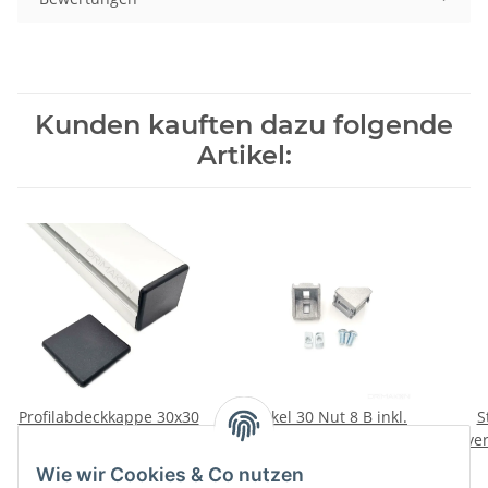
Kunden kauften dazu folgende
Artikel:
Profilabdeckkappe 30x30
Winkel 30 Nut 8 B inkl.
S
Nut 8 B schwarz
Befestigungssatz
ver
B
0,65 €
*
1,79 €
*
Wie wir Cookies & Co nutzen