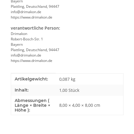
Bayern
Plattling, Deutschland, 94447
info@drimakon.de
https://www.drimakon.de
verantwortliche Person:
Drimakon
Robert-Bosch-Str. 1
Bayern
Plattling, Deutschland, 94447
info@drimakon.de
https://www.drimakon.de
Produkteigenschaft
Wert
Artikelgewicht:
0,087
kg
Inhalt:
1,00 Stück
Abmessungen (
8,00 × 4,00 × 8,00 cm
Länge × Breite ×
Höhe ):