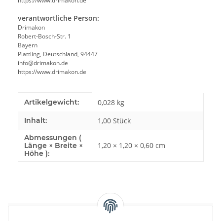
https://www.drimakon.de
verantwortliche Person:
Drimakon
Robert-Bosch-Str. 1
Bayern
Plattling, Deutschland, 94447
info@drimakon.de
https://www.drimakon.de
Produkteigenschaft
Wert
Artikelgewicht:
0,028
kg
Inhalt:
1,00 Stück
Abmessungen (
1,20 × 1,20 × 0,60 cm
Länge × Breite ×
Höhe ):
Bewertungen