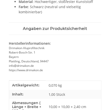
Material
: Hochwertiger, stoßfester Kunststoff
Farbe
: Schwarz (neutral und vielseitig
kombinierbar)
Angaben zur Produktsicherheit
Herstellerinformationen:
Drimakon Aluprofiltechnik
Robert-Bosch-Str. 1
Bayern
Plattling, Deutschland, 94447
info@drimakon.de
https://www.drimakon.de
Produkteigenschaft
Wert
Artikelgewicht:
0,070
kg
Inhalt:
1,00 Stück
Abmessungen (
10,00 × 10,00 × 2,40 cm
Länge × Breite ×