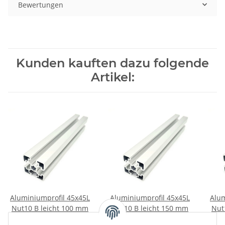
Bewertungen
Kunden kauften dazu folgende
Artikel:
Aluminiumprofil 45x45L
Aluminiumprofil 45x45L
Alum
Nut10 B leicht 100 mm
Nut10 B leicht 150 mm
Nut
2,95 €
*
3,40 €
*