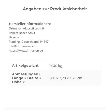
Angaben zur Produktsicherheit
Herstellerinformationen:
Drimakon Aluprofiltechnik
Robert-Bosch-Str. 1
Bayern
Plattling, Deutschland, 94447
info@drimakon.de
https://www.drimakon.de
Produkteigenschaft
Wert
Artikelgewicht:
0,040
kg
Abmessungen (
3,80 × 3,20 × 1,20 cm
Länge × Breite ×
Höhe ):