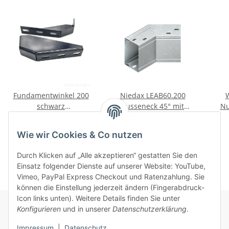
Fundamentwinkel 200
Niedax LEAB60.200
W
schwarz
Ausseneck 45° mit
Nu
pulverbeschichtet
Deckel 60x200mm
10,00 €
*
79,90 €
*
bandverzinkt
Wie wir Cookies & Co nutzen
Durch Klicken auf „Alle akzeptieren“ gestatten Sie den
Einsatz folgender Dienste auf unserer Website: YouTube,
Vimeo, PayPal Express Checkout und Ratenzahlung. Sie
können die Einstellung jederzeit ändern (Fingerabdruck-
Icon links unten). Weitere Details finden Sie unter
Konfigurieren
und in unserer
Datenschutzerklärung
.
Informationen
Impressum
|
Datenschutz