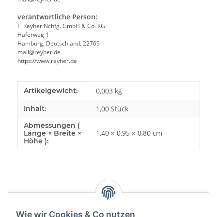
verantwortliche Person:
F. Reyher Nchfg. GmbH & Co. KG
Haferweg 1
Hamburg, Deutschland, 22769
mail@reyher.de
https://www.reyher.de
Produkteigenschaft
Wert
Artikelgewicht:
0,003
kg
Inhalt:
1,00 Stück
Abmessungen (
1,40 × 0,95 × 0,80 cm
Länge × Breite ×
Höhe ):
Bewertungen
Wie wir Cookies & Co nutzen