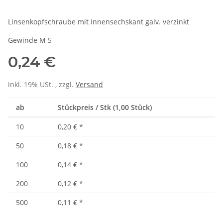
Linsenkopfschraube mit Innensechskant galv. verzinkt
Gewinde M 5
0,24 €
inkl. 19% USt. , zzgl.
Versand
ab
Stückpreis / Stk (1,00 Stück)
10
0,20 €
*
50
0,18 €
*
100
0,14 €
*
200
0,12 €
*
500
0,11 €
*