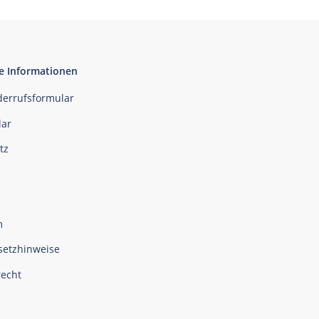
e Informationen
derrufsformular
ar
tz
m
setzhinweise
recht