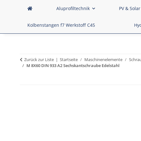
Aluprofiltechnik
PV & Solar
Kolbenstangen f7 Werkstoff C45
Hyd
Zurück zur Liste
Startseite
Maschinenelemente
Schra
M 8X60 DIN 933 A2 Sechskantschraube Edelstahl