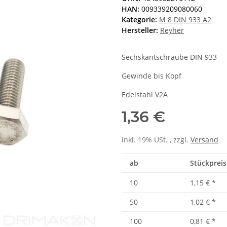
HAN:
009339209080060
Kategorie:
M 8 DIN 933 A2
Hersteller:
Reyher
Sechskantschraube DIN 933
Gewinde bis Kopf
Edelstahl V2A
1,36 €
inkl. 19% USt. , zzgl.
Versand
ab
Stückpreis 
10
1,15 €
*
50
1,02 €
*
100
0,81 €
*