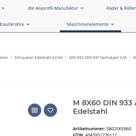
die Aluprofil-Manufaktur
Räder & Rolle
raulikrohre
Maschinenelemente
uben
Schrauben Edelstahl A2/A4
DIN 933, DIN 931 Sechskant V2A
M
M 8X60 DIN 933 
Edelstahl
Artikelnummer:
0802SKE860
GTIN:
4043952276112