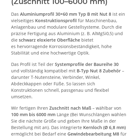
(Zuschnitt 100–6000 mm)
Das
Aluminiumprofil 30×60 mm Typ B mit Nut 8
ist ein
vielseitiges
Konstruktionsprofil
für Maschinenbau,
Anlagenbau und modulare Gestellsysteme. Durch die
präzise Fertigung aus Aluminium (z. B. AlMgSi0,5) und
die
schwarz eloxierte Oberfläche
bietet
es hervorragende Korrosionsbeständigkeit, hohe
Stabilität und eine hochwertige Optik.
Das Profil ist Teil der
Systemprofile der Baureihe 30
und vollständig kompatibel mit
B-Typ Nut 8 Zubehör
–
darunter T-Nutensteine, Verbinder, Winkel,
Abdeckkappen oder Füße. So lassen sich
Konstruktionen schnell, passgenau und flexibel
umsetzen.
Wir fertigen Ihren
Zuschnitt nach Maß
– wählbar von
100 mm bis 6000 mm
Länge (Bei Wunschlängen wählen
Sie die nächste Größe und geben Ihre Maße in der
Bestellung mit an). Das integrierte
Kernloch (Ø 6,8 mm)
ermöglicht bei Bedarf eine
Gewindebearbeitung M8
für